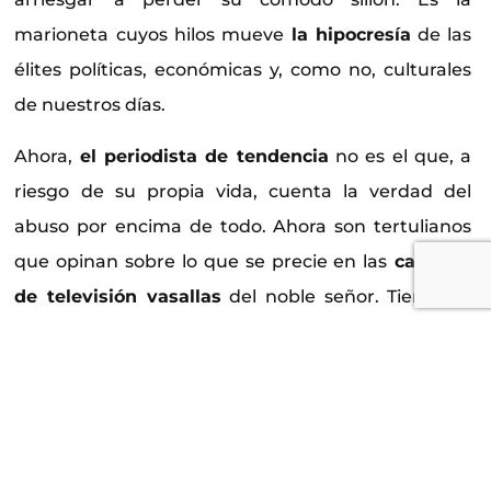
marioneta cuyos hilos mueve
la hipocresía
de las
élites políticas, económicas y, como no, culturales
de nuestros días.
Ahora,
el periodista de tendencia
no es el que, a
riesgo de su propia vida, cuenta la verdad del
abuso por encima de todo. Ahora son tertulianos
que opinan sobre lo que se precie en las
cadenas
de televisión vasallas
del noble señor. Tienen el
don implícito de poner a parir a quien se quiera, sin
miramiento alguno, sin mesura y, lo que es peor,
sin imparcialidad.
Puede que sea por culpa de este
capitalismo
salvaje del siglo XXI,
que no tiene opositor alguno