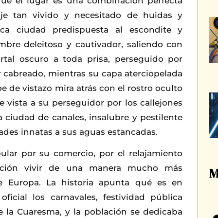
ue el lugar es una combinación perfecta
aje tan vivido y necesitado de huidas y
tica ciudad predispuesta al escondite y
bre deleitoso y cautivador, saliendo con
rtal oscuro a toda prisa, perseguido por
cabreado, mientras su capa aterciopelada
e de vistazo mira atrás con el rostro oculto
vista a su perseguidor por los callejones
 ciudad de canales, insalubre y pestilente
ades innatas a sus aguas estancadas.
ular por su comercio, por el relajamiento
lación vivir de una manera mucho más
M
e Europa. La historia apunta qué es en
icial los carnavales, festividad pública
e la Cuaresma, y la población se dedicaba