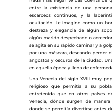
Nada más llegar te das cuenta de q
entre la existencia de una person
escarceos continuos, y la laberín
ocultación. Le imagino como un hom
destreza y elegancia de algún sopo
algún marido despechado o acreedor 
se agita en su rápido caminar y a golp
por una máscara, deseando perder de 
angostos y oscuros de la ciudad. Una
en aquella época y llena de enfermed
Una Venecia del siglo XVIII muy pop
religioso que permitía a su pob
entretenida que en otros países d
Venecia, dónde surgen de manera of
donde se permitía divertirse antes d