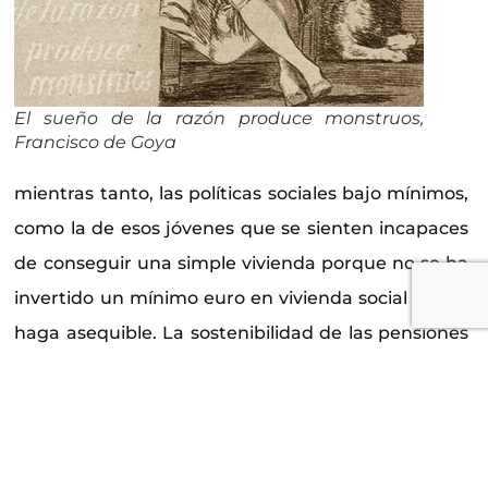
El sueño de la razón produce monstruos,
Francisco de Goya
mientras tanto, las políticas sociales bajo mínimos,
como la de esos jóvenes que se sienten incapaces
de conseguir una simple vivienda porque no se ha
invertido un mínimo euro en vivienda social que la
haga asequible. La sostenibilidad de las pensiones
se tambalea porque nadie se ha preocupado de
hacerla crecer. Más bien al contrario, el único
interés ha sido cómo saquear el erario a base de
comisiones y prebendas. De otorgarse contratos a