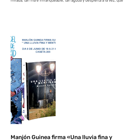
mirada, tan fría e infranqueable, tan aguda y despierta a la vez, que
Manjón Guinea firma «Una lluvia fina y