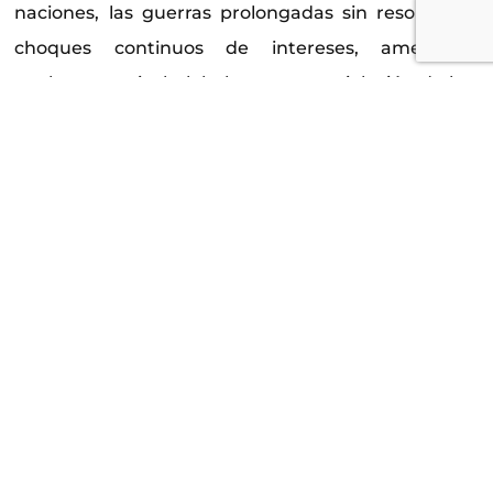
naciones, las guerras prolongadas sin resolución,
choques continuos de intereses, amenazas
nucleares a nivel global, constante violación de los
derechos humanos sin consecuencias. Nos llega
continuamente imágenes de líneas rojas más que
traspasadas, en los informativos y telediarios.
Campamentos de poblaciones enteras
desplazadas, niños desnutridos, cuerpos
mutilados, civiles muertos, hospitales destruidos,
ciudades bombardeadas, pobreza extrema,
desigualdad de clases, un sinfín de ejemplos a los
que nunca debimos llegar.
Una América que olvidó su famoso sueño
americano, orgullo de los que consiguieron llegar